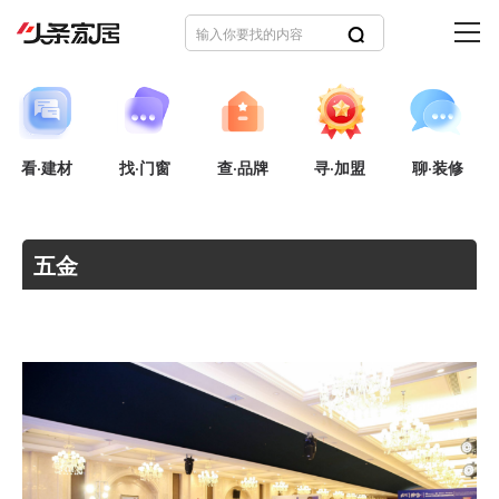
看·建材
找·门窗
查·品牌
寻·加盟
聊·装修
五金