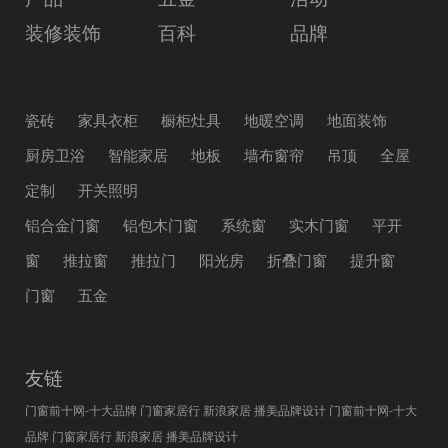
装修装饰
百科
品牌
瓷砖
家具衣柜
橱柜灶具
地暖空调
地面装饰
厨房卫浴
智能家居
地板
墙布窗帘
吊顶
全屋
定制
开关照明
铝合金门窗
铝包木门窗
系统窗
实木门窗
平开
窗
推拉窗
推拉门
阳光房
折叠门窗
提升窗
门窗
五金
友链
门窗前十网-十大品牌
门窗家居行
新浪家居
播美品牌设计
门窗前十网-十大
品牌
门窗家居行
新浪家居
播美品牌设计