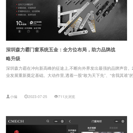
深圳森力霸门窗系统五金：全方位布局，助力品牌战
略升级
深圳森力霸在冲向新高峰的征途上,不断向外界发出最强的品牌声音。2
业发展重新奠定基础。大动作里,透着一股“敢为天下先”、“舍我其谁”的豪
小编
2023-07-25
711次浏览