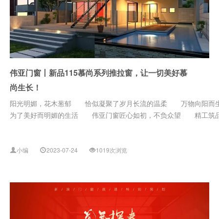
伟亚门窗丨新品115慕尚系列推拉窗，让一切美好慕
尚生长！
阳光明媚，花木葱郁 恰似凝聚了岁月长流的温柔 万物向阳
为了美好而明媚的生活 伟亚门窗匠心如初，不负众望 精工筑品质
小编
2023-07-24
1019次浏览