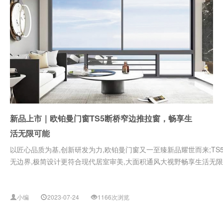
新品上市｜欧铂曼门窗TS5断桥窄边推拉窗，畅享生
活无限可能
以匠心品质为基,创新研发为力,欧铂曼门窗又一至臻新品耀世而来;TS
无边界,极简设计更符合现代居室审美,大面积通风大视野畅享生活无限
小编
2023-07-24
1166次浏览