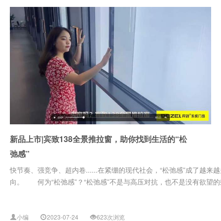
新品上市|宾致138全景推拉窗，助你找到生活的“松
弛感”
快节奏、强竞争、超内卷......在紧绷的现代社会，“松弛感”成了越
向。 何为“松弛感”？“松弛感”不是与高压对抗，也不是没有欲望的躺
小编
2023-07-24
623次浏览