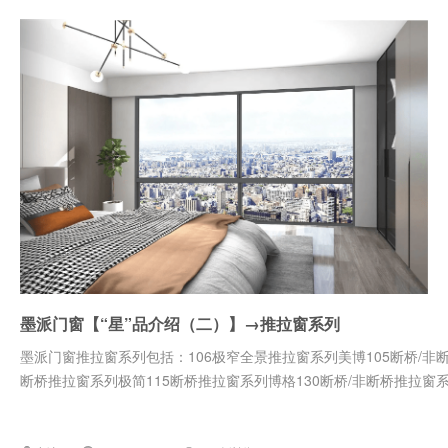
墨派门窗【“星”品介绍（二）】→推拉窗系列
墨派门窗推拉窗系列包括：106极窄全景推拉窗系列美博105断桥/非断
断桥推拉窗系列极简115断桥推拉窗系列博格130断桥/非断桥推拉窗系列