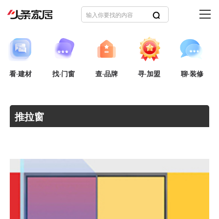
看·建材
找·门窗
查·品牌
寻·加盟
聊·装修
推拉窗