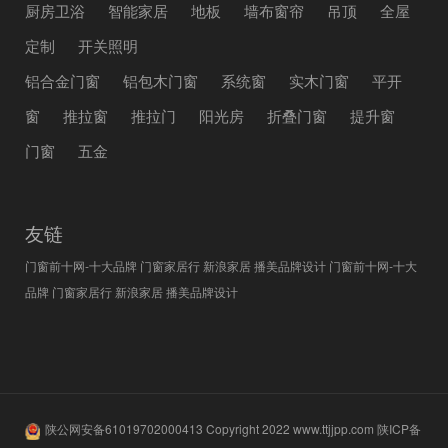
厨房卫浴
智能家居
地板
墙布窗帘
吊顶
全屋
定制
开关照明
铝合金门窗
铝包木门窗
系统窗
实木门窗
平开
窗
推拉窗
推拉门
阳光房
折叠门窗
提升窗
门窗
五金
友链
门窗前十网-十大品牌
门窗家居行
新浪家居
播美品牌设计
门窗前十网-十大
品牌
门窗家居行
新浪家居
播美品牌设计
陕公网安备61019702000413
Copyright 2022
www.ttjjpp.com
陕ICP备