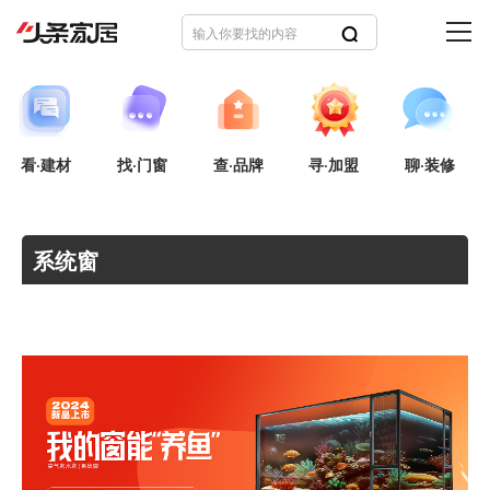
看·建材
找·门窗
查·品牌
寻·加盟
聊·装修
系统窗