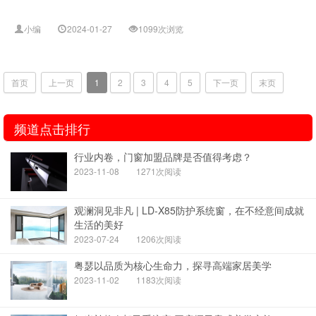
小编
2024-01-27
1099次浏览
首页
上一页
1
2
3
4
5
下一页
末页
频道点击排行
行业内卷，门窗加盟品牌是否值得考虑？
2023-11-08
1271次阅读
观澜洞见非凡 | LD-X85防护系统窗，在不经意间成就
生活的美好
2023-07-24
1206次阅读
粤瑟以品质为核心生命力，探寻高端家居美学
2023-11-02
1183次阅读