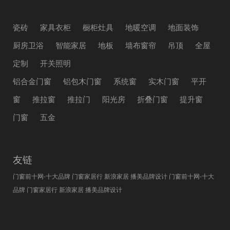
瓷砖
家具衣柜
橱柜灶具
地暖空调
地面装饰
厨房卫浴
智能家居
地板
墙布窗帘
吊顶
全屋
定制
开关照明
铝合金门窗
铝包木门窗
系统窗
实木门窗
平开
窗
推拉窗
推拉门
阳光房
折叠门窗
提升窗
门窗
五金
友链
门窗前十网-十大品牌
门窗家居行
新浪家居
播美品牌设计
门窗前十网-十大
品牌
门窗家居行
新浪家居
播美品牌设计