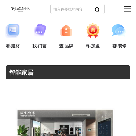
看·建材
找·门窗
查·品牌
寻·加盟
聊·装修
智能家居