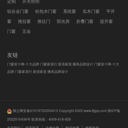
定制
开关照明
铝合金门窗
铝包木门窗
系统窗
实木门窗
平开
窗
推拉窗
推拉门
阳光房
折叠门窗
提升窗
门窗
五金
友链
门窗前十网-十大品牌
门窗家居行
新浪家居
播美品牌设计
门窗前十网-十大
品牌
门窗家居行
新浪家居
播美品牌设计
陕公网安备61019702000413
Copyright 2022
www.ttjjpp.com
陕ICP备
2022010436号
联系热线：
4009-618-929
关于我们
留言联系
法律法规
投诉处理
申明条款