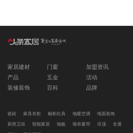
家居建材
门窗
加盟资讯
产品
五金
活动
装修装饰
百科
品牌
瓷砖
家具衣柜
橱柜灶具
地暖空调
地面装饰
厨房卫浴
智能家居
地板
墙布窗帘
吊顶
全屋