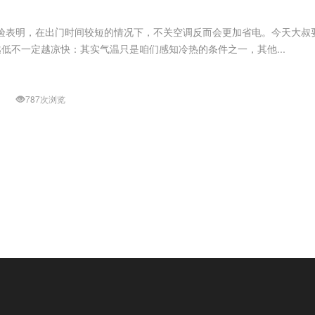
验表明，在出门时间较短的情况下，不关空调反而会更加省电。今天大叔
低不一定越凉快：其实气温只是咱们感知冷热的条件之一，其他...
787次浏览