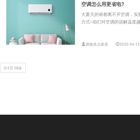
空调怎么用更省电?
大夏天的谁都离不开空调，实
方式~咱们对空调的误解温度越
搜狐焦点家居
2023-04-12
共
1
页
10
条