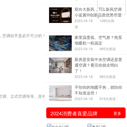
双向大新风，TCL新风空调
小蓝翼III创新品质优势尽显
×
2023-04-18
1085次阅
读
，空调似乎是必不可少的！大
家里温度低、空气差？热泵
地暖机一机搞定
2023-04-19
985次阅读
新房是安装中央空调还是普
通空调？看完你就全明白
了！
2023-04-18
982次阅读
不怕你的地暖不热，就怕你
不知道这些！
空调、立式空调等等。其中，
2023-04-18
919次阅读
2024消费者喜爱品牌
更多