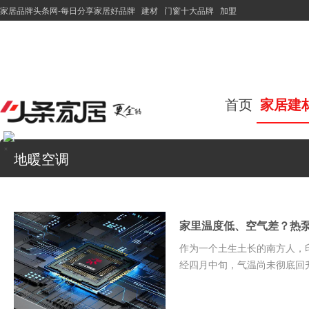
家居品牌头条网-每日分享家居好品牌
建材
门窗十大品牌
加盟
首页
家居建
×
地暖空调
家里温度低、空气差？热
作为一个土生土长的南方人，
经四月中旬，气温尚未彻底回升