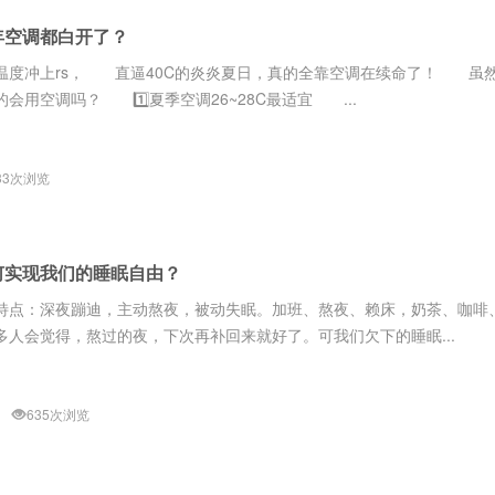
年空调都白开了？
冲上rs， 直逼40C的炎炎夏日，真的全靠空调在续命了！ 虽然
用空调吗？ 1️⃣夏季空调26~28C最适宜 ...
33次浏览
何实现我们的睡眠自由？
特点：深夜蹦迪，主动熬夜，被动失眠。加班、熬夜、赖床，奶茶、咖啡
人会觉得，熬过的夜，下次再补回来就好了。可我们欠下的睡眠...
635次浏览