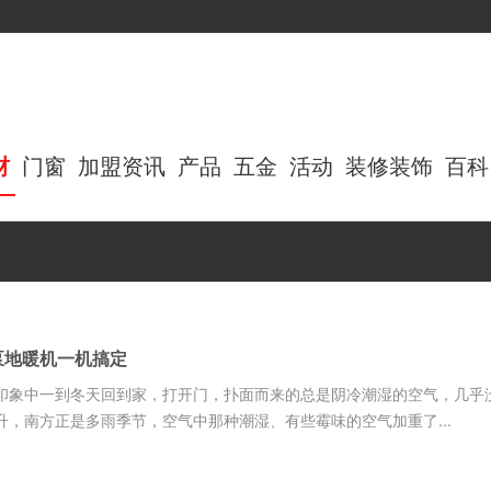
材
门窗
加盟资讯
产品
五金
活动
装修装饰
百科
泵地暖机一机搞定
印象中一到冬天回到家，打开门，扑面而来的总是阴冷潮湿的空气，几乎
，南方正是多雨季节，空气中那种潮湿、有些霉味的空气加重了...