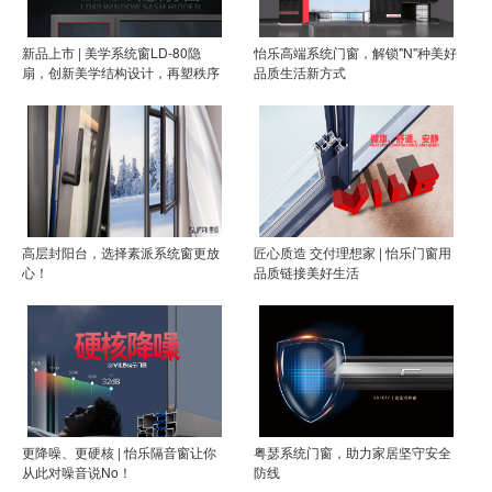
新品上市 | 美学系统窗LD-80隐
怡乐高端系统门窗，解锁"N"种美好
扇，创新美学结构设计，再塑秩序
品质生活新方式
之美
高层封阳台，选择素派系统窗更放
匠心质造 交付理想家 | 怡乐门窗用
心！
品质链接美好生活
更降噪、更硬核 | 怡乐隔音窗让你
粤瑟系统门窗，助力家居坚守安全
从此对噪音说No！
防线