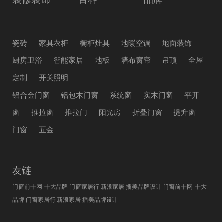
瓷砖
家具衣柜
橱柜灶具
地暖空调
地面装饰
厨房卫浴
智能家居
地板
墙布窗帘
吊顶
全屋
定制
开关照明
铝合金门窗
铝包木门窗
系统窗
实木门窗
平开
窗
推拉窗
推拉门
阳光房
折叠门窗
提升窗
门窗
五金
友链
门窗前十网-十大品牌
门窗家居行
新浪家居
播美品牌设计
门窗前十网-十大
品牌
门窗家居行
新浪家居
播美品牌设计