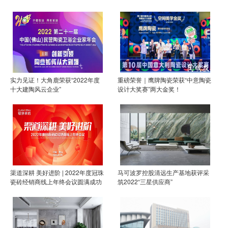
实力见证！大角鹿荣获“2022年度
重磅荣誉｜鹰牌陶瓷荣获“中意陶瓷
十大建陶风云企业”
设计大奖赛”两大金奖！
渠道深耕 美好进阶 | 2022年度冠珠
马可波罗控股清远生产基地获评采
瓷砖经销商线上年终会议圆满成功
筑2022“三星供应商”