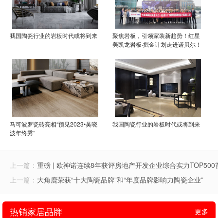
我国陶瓷行业的岩板时代或将到来
聚焦岩板，引领家装新趋势！红星
美凯龙岩板·掘金计划走进诺贝尔！
马可波罗瓷砖亮相“预见2023•吴晓
我国陶瓷行业的岩板时代或将到来
波年终秀”
上一篇：
重磅 | 欧神诺连续8年获评房地产开发企业综合实力TOP50
上一篇：
大角鹿荣获“十大陶瓷品牌”和“年度品牌影响力陶瓷企业”
热销家居品牌
更多