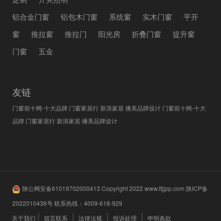
铝合金门窗
铝包木门窗
系统窗
实木门窗
平开
窗
推拉窗
推拉门
阳光房
折叠门窗
提升窗
门窗
五金
友链
门窗前十网-十大品牌
门窗家居行
新浪家居
播美品牌设计
门窗前十网-十大
品牌
门窗家居行
新浪家居
播美品牌设计
陕公网安备61019702000413
Copyright 2022
www.ttjjpp.com
陕ICP备
2022010436号
联系热线：
4009-618-929
关于我们
留言联系
法律法规
投诉处理
申明条款