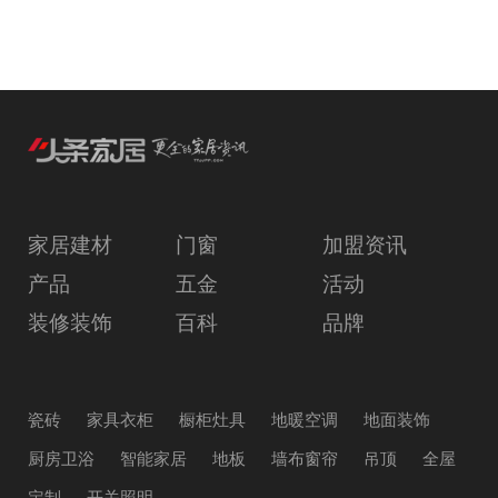
家居建材
门窗
加盟资讯
产品
五金
活动
装修装饰
百科
品牌
瓷砖
家具衣柜
橱柜灶具
地暖空调
地面装饰
厨房卫浴
智能家居
地板
墙布窗帘
吊顶
全屋
定制
开关照明