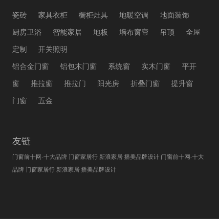
瓷砖
家具衣柜
橱柜灶具
地暖空调
地面装饰
厨房卫浴
智能家居
地板
墙布窗帘
吊顶
全屋
定制
开关照明
铝合金门窗
铝包木门窗
系统窗
实木门窗
平开
窗
推拉窗
推拉门
阳光房
折叠门窗
提升窗
门窗
五金
友链
门窗前十网-十大品牌
门窗家居行
新浪家居
播美品牌设计
门窗前十网-十大
品牌
门窗家居行
新浪家居
播美品牌设计